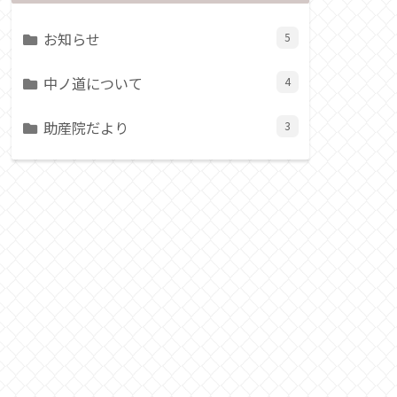
お知らせ
5
中ノ道について
4
助産院だより
3