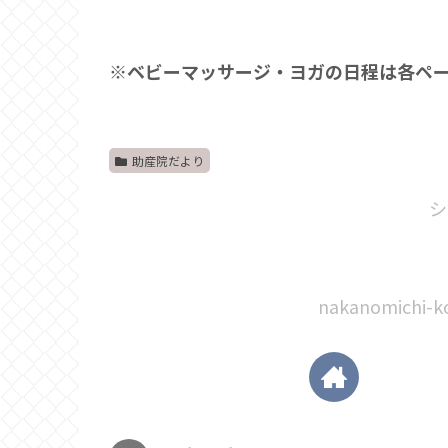
※ベビーマッサージ・ヨガの日程は各ペ
助産院だより
シ
nakanomich