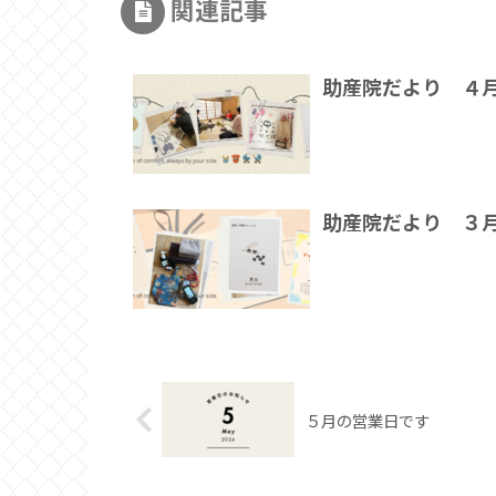
関連記事
助産院だより ４
助産院だより ３
５月の営業日です